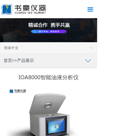
끀
简体中文
ꀅ
首页>>产品展示
ꄳ
IOA8000智能油液分析仪