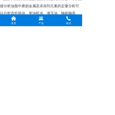
接分析油脂中磨损金属及添加剂元素的定量分析可
以分析齿轮箱油、柴油机油、液压油、轴箱轴承
낀
뀵
끅
脂、牵引电机脂等中Fe，Cu，Si，Zn，Ca，S，CI等
首页
产品
电话
多个元素，实现了更有针对性的检测，使检测更加
便捷、数据更加准确
7.耗材成本低、消耗小
注：上海书豪荣耀光电科技有限公司是昆山书豪仪器科技有限公司的控股子公
司，以上产品内容均属于昆山书豪仪器科技有限公司官方产品
前一个：
油料光谱仪 PO300
ꄴ
后一个：
PQL铁磁指数仪 PQ100
ꄲ
版权所有：
上海书豪荣耀光电科技有限公司
沪ICP备2024044394号-1
本网站由阿里云提供云计算及安全服务