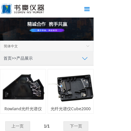
끀
简体中文
ꀅ
首页>>产品展示
ꄳ
Rowland光纤光谱仪
光纤光谱仪Cube2000
上一页
1
/
1
下一页