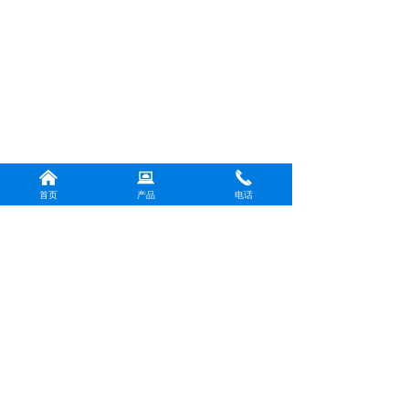
낀
뀵
끅
首页
产品
电话
版权所有：
上海书豪荣耀光电科技有限公司
沪ICP备2024044394号-1
本网站由阿里云提供云计算及安全服务