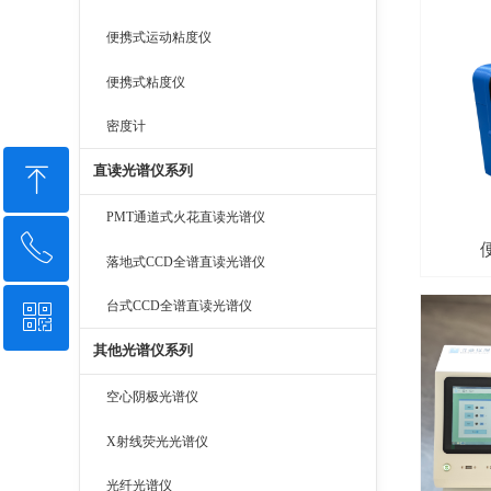
便携式运动粘度仪
便携式粘度仪
密度计
ꁸ
直读光谱仪系列
PMT通道式火花直读光谱仪
ꂅ
回到顶部
落地式CCD全谱直读光谱仪
台式CCD全谱直读光谱仪
ꀥ
13776312896
其他光谱仪系列
微信二维码
空心阴极光谱仪
X射线荧光光谱仪
光纤光谱仪