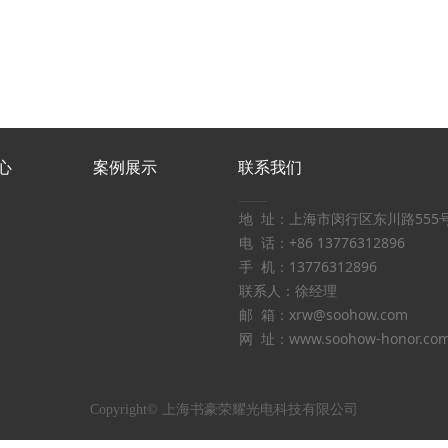
心
案例展示
联系我们
——
地 址：上海市闵行区东川路555号
电 话：+86 13776312896
手 机：13776312896
联系人：徐经理
邮 箱：xrw@soohow.com
网 址：www.soohow-honor.co
Copyright©
上海书豪荣耀光电科技有限公司